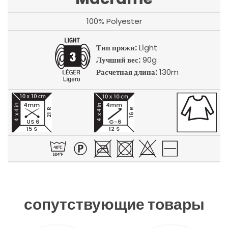
100% Polyester
Тип пряжи:
Lİght
Лучший вес:
90g
Расчетная длина:
130m
4mm
4mm
21 R
16 R
US 6
G-6
15 S
12 S
сопутствующие товары