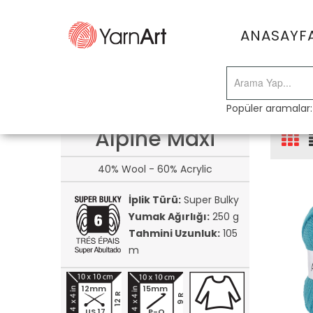
ANASAYF
Popüler aramalar
Alpine Maxi
40% Wool - 60% Acrylic
İplik Türü:
Super Bulky
Yumak Ağırlığı:
250 g
Tahmini Uzunluk:
105
m
12mm
15mm
12 R
9 R
US 17
P-Q