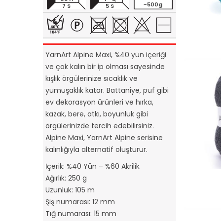
~500g
7 S
5 S
YarnArt Alpine Maxi, %40 yün içeriği
ve çok kalın bir ip olması sayesinde
kışlık örgülerinize sıcaklık ve
yumuşaklık katar. Battaniye, puf gibi
ev dekorasyon ürünleri ve hırka,
kazak, bere, atkı, boyunluk gibi
örgülerinizde tercih edebilirsiniz.
Alpine Maxi, YarnArt Alpine serisine
kalınlığıyla alternatif oluşturur.
İçerik: %40 Yün – %60 Akrilik
Ağırlık: 250 g
Uzunluk: 105 m
Şiş numarası: 12 mm
Tığ numarası: 15 mm