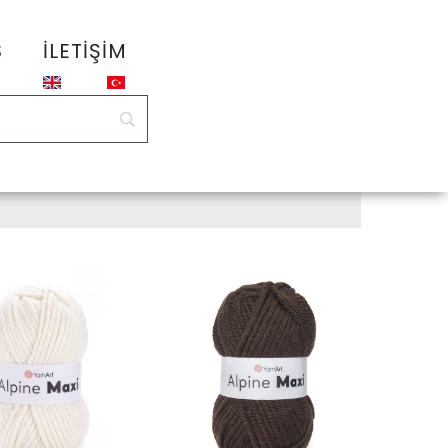
S
İLETIŞIM