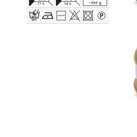
~450 g
17 S
14 S