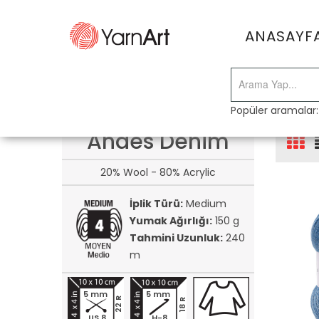
ANASAYF
Popüler aramalar
Andes Denim
20% Wool - 80% Acrylic
İplik Türü:
Medium
Yumak Ağırlığı:
150 g
Tahmini Uzunluk:
240
m
5 mm
5 mm
22 R
18 R
US 8
H-8