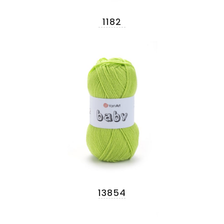
1182
13854