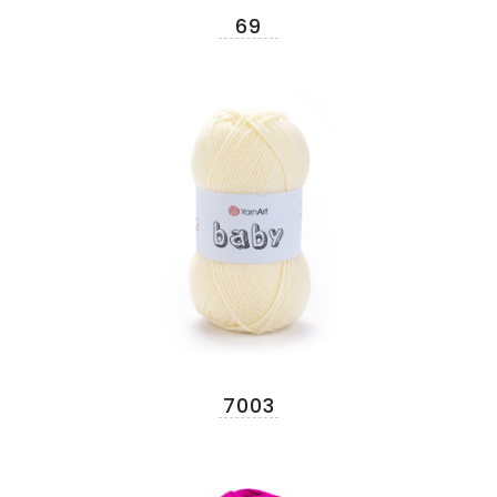
69
7003