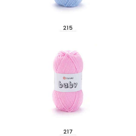
215
217