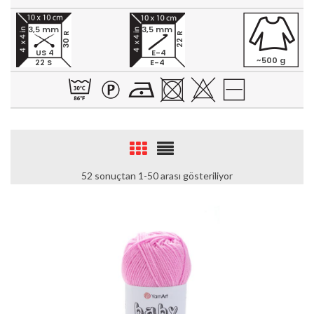
3,5 mm
3,5 mm
30 R
22 R
US 4
E-4
~500 g
22 S
E-4
52 sonuçtan 1-50 arası gösteriliyor