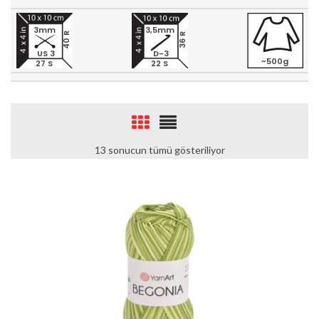
3mm
3,5mm
40 R
36 R
US 3
D-3
~500g
27 S
22 S
13 sonucun tümü gösteriliyor