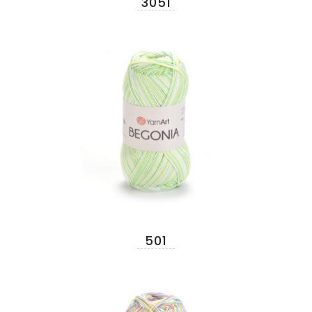
3051
501