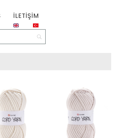
S
İLETIŞIM