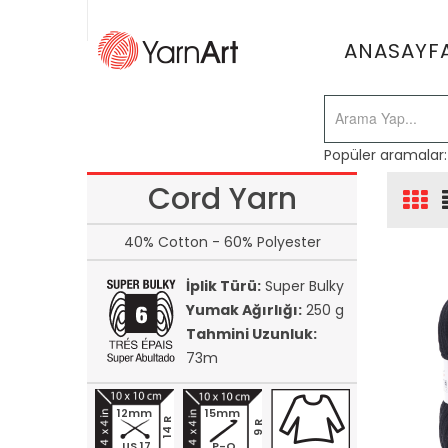
ANASAYF
Popüler aramalar
Cord Yarn
40% Cotton - 60% Polyester
İplik Türü:
Super Bulky
Yumak Ağırlığı:
250 g
Tahmini Uzunluk:
73m
12mm
15mm
14 R
9 R
US 17
P-Q