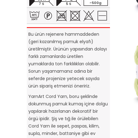
~500g
7 S
5 S
Bu ürün rejenere hammaddeden
(geri kazanılmış pamuk elyafı)
üretilmiştir. Ürünün yapısından dolayı
farklı zamanlarda üretilen
yumaklarda ton farklılıkları olabilir.
Sorun yaşamamanız adına bir
seferde projenize yetecek sayıda
ürün sipariş etmenizi öneririz.
YarnArt Cord Yarn, boru şeklinde
dokunmuş pamuk kumaş içine dolgu
yapılarak hazırlanan dekoratif bir
örgü ipidir. Şiş ve tığ ile örülebilen
Cord Yarn ile sepet, paspas, kilim,
supla, minder, battaniye gibi ev