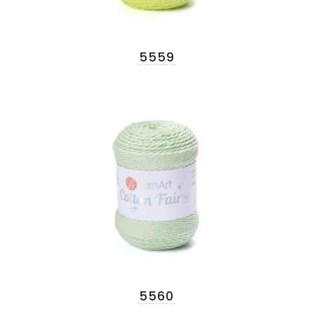
5559
5560