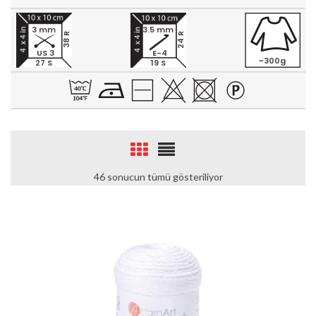
3 mm
3.5 mm
24 R
38 R
US 3
E-4
~300g
27 S
19 S
46 sonucun tümü gösteriliyor