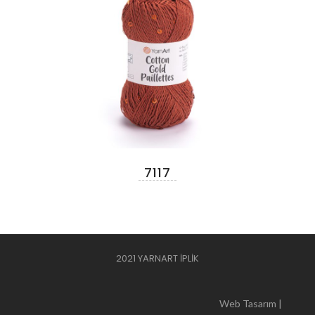
7117
2021 YARNART İPLİK
Web Tasarım |