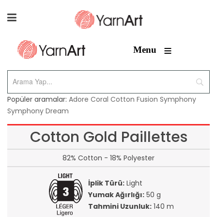
≡
Menu
Popüler aramalar:
Adore
Coral
Cotton Fusion
Symphony
Symphony Dream
Cotton Gold Paillettes
82% Cotton - 18% Polyester
İplik Türü:
Light
Yumak Ağırlığı:
50 g
Tahmini Uzunluk:
140 m