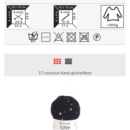
4 mm
4 mm
20 R
29 R
US 6
G-6
~400g
22 S
17 S
17 sonucun tümü gösteriliyor