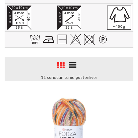
3 mm
3 mm
40 R
32 R
US 3
C-2
~400g
28 S
22 S
11 sonucun tümü gösteriliyor