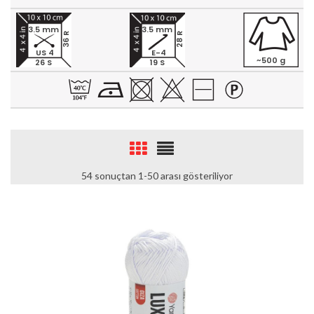
3.5 mm
3.5 mm
36 R
28 R
US 4
E-4
~500 g
26 S
19 S
54 sonuçtan 1-50 arası gösteriliyor