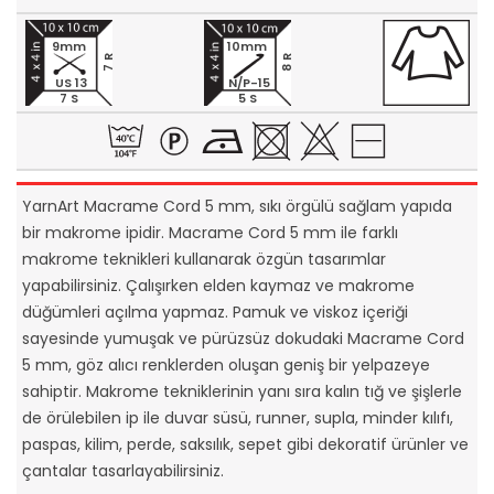
9mm
10mm
7 R
8 R
US 13
N/P-15
7 S
5 S
YarnArt Macrame Cord 5 mm, sıkı örgülü sağlam yapıda
bir makrome ipidir. Macrame Cord 5 mm ile farklı
makrome teknikleri kullanarak özgün tasarımlar
yapabilirsiniz. Çalışırken elden kaymaz ve makrome
düğümleri açılma yapmaz. Pamuk ve viskoz içeriği
sayesinde yumuşak ve pürüzsüz dokudaki Macrame Cord
5 mm, göz alıcı renklerden oluşan geniş bir yelpazeye
sahiptir. Makrome tekniklerinin yanı sıra kalın tığ ve şişlerle
de örülebilen ip ile duvar süsü, runner, supla, minder kılıfı,
paspas, kilim, perde, saksılık, sepet gibi dekoratif ürünler ve
çantalar tasarlayabilirsiniz.