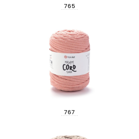
765
767