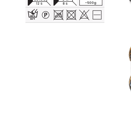
~500g
12 S
8 S