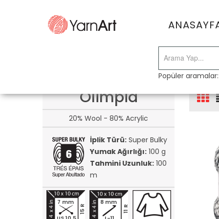
ANASAYF
Popüler aramalar
Olimpia
20% Wool - 80% Acrylic
İplik Türü:
Super Bulky
Yumak Ağırlığı:
100 g
Tahmini Uzunluk:
100
m
7 mm
8 mm
15 R
11 R
US 10.5
L-11