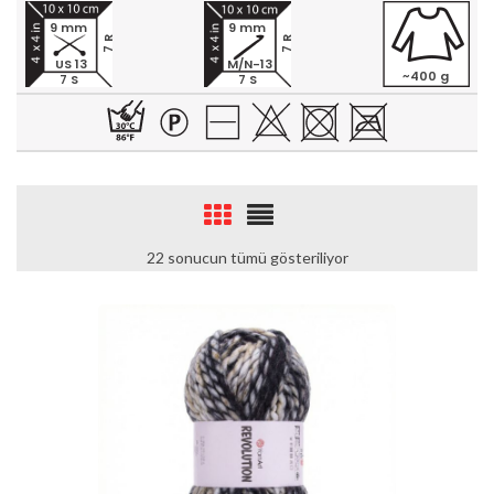
9 mm
9 mm
7 R
7 R
US 13
M/N-13
~400 g
7 S
7 S
22 sonucun tümü gösteriliyor