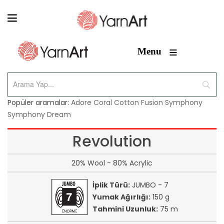
≡
Menu
Popüler aramalar:
Adore
Coral
Cotton Fusion
Symphony
Symphony Dream
Revolution
20% Wool - 80% Acrylic
İplik Türü:
JUMBO - 7
Yumak Ağırlığı:
150 g
Tahmini Uzunluk:
75 m