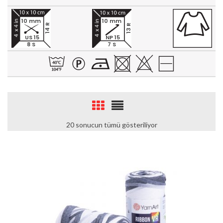
10 mm
10 mm
14 R
13 R
US 15
NP 15
8 S
7 S
20 sonucun tümü gösteriliyor