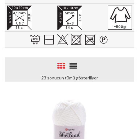
4,5mm
5mm
20 R
16 R
US 7
H-8
~500g
18 S
14 S
23 sonucun tümü gösteriliyor