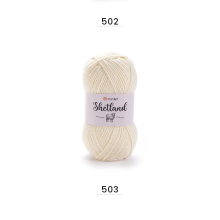
502
503