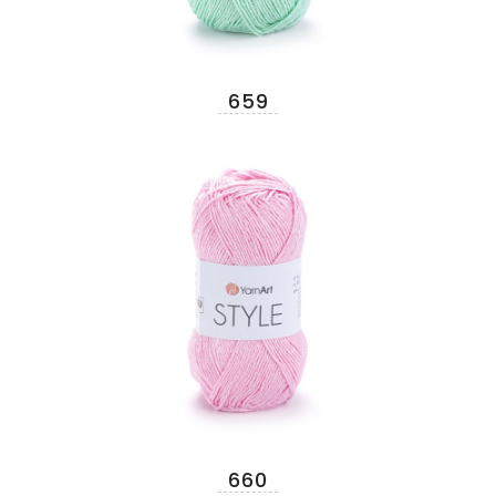
659
660