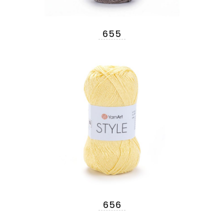
655
656