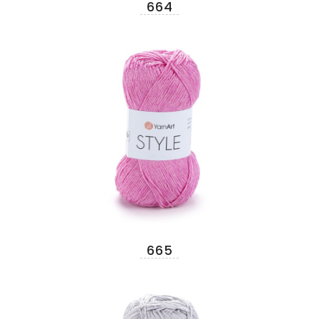
664
665