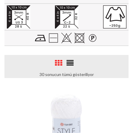
3mm
3mm
40 R
32 R
US 3
C-2
~250g
28 S
22 S
30 sonucun tümü gösteriliyor