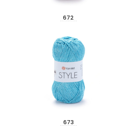
672
673