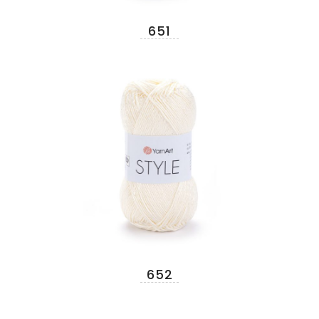
651
652