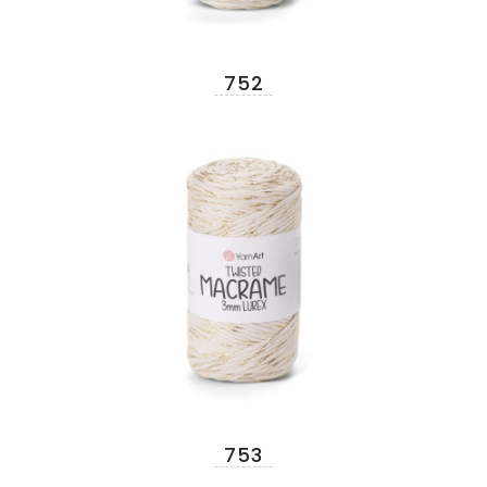
752
753