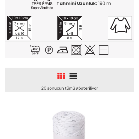
Tahmini Uzunluk:
190 m
7 mm
8 mm
15 R
11 R
US 10
L-11
12 S
8 S
20 sonucun tümü gösteriliyor