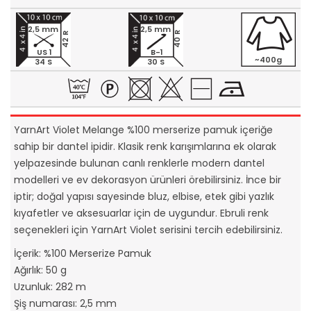
2,5 mm
2,5 mm
40 R
42 R
US 1
B-1
~400g
34 S
30 S
YarnArt Violet Melange %100 merserize pamuk içeriğe
sahip bir dantel ipidir. Klasik renk karışımlarına ek olarak
yelpazesinde bulunan canlı renklerle modern dantel
modelleri ve ev dekorasyon ürünleri örebilirsiniz. İnce bir
iptir; doğal yapısı sayesinde bluz, elbise, etek gibi yazlık
kıyafetler ve aksesuarlar için de uygundur. Ebruli renk
seçenekleri için YarnArt Violet serisini tercih edebilirsiniz.
İçerik: %100 Merserize Pamuk
Ağırlık: 50 g
Uzunluk: 282 m
Şiş numarası: 2,5 mm