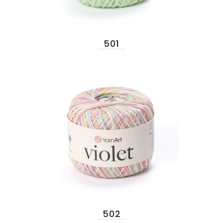
501
502