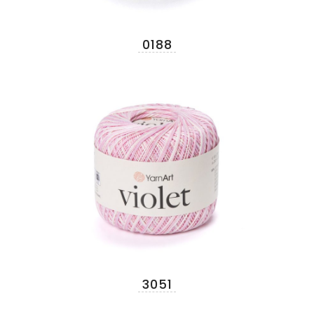
0188
3051