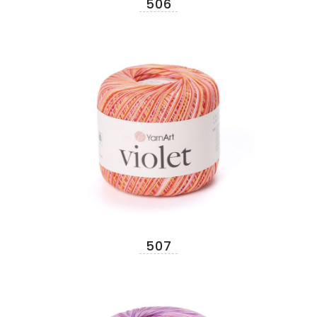
506
507