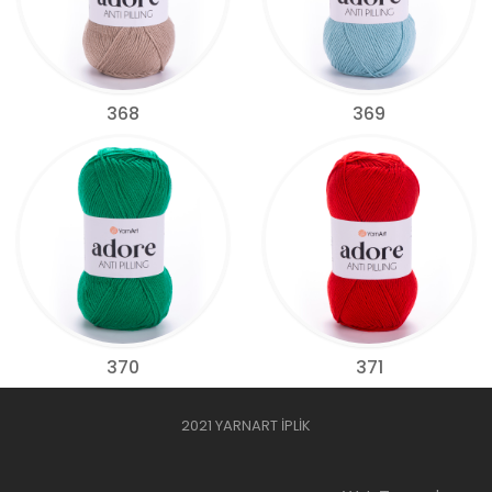
368
369
370
371
2021 YARNART İPLİK