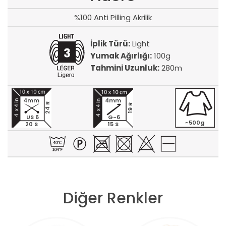
%100 Anti Pilling Akrilik
İplik Türü:
Light
Yumak Ağırlığı:
100g
Tahmini Uzunluk:
280m
4mm
4mm
24 R
19 R
US 6
G-6
~500g
20 S
15 S
Diğer Renkler