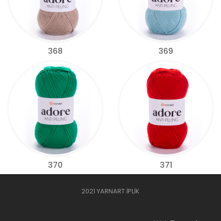
368
369
370
371
2021 YARNART İPLİK