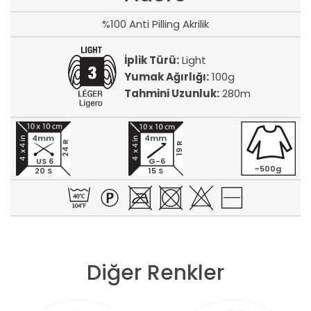
%100 Anti Pilling Akrilik
İplik Türü:
Light
Yumak Ağırlığı:
100g
Tahmini Uzunluk:
280m
4mm
4mm
24 R
19 R
US 6
G-6
~500g
20 S
15 S
Diğer Renkler