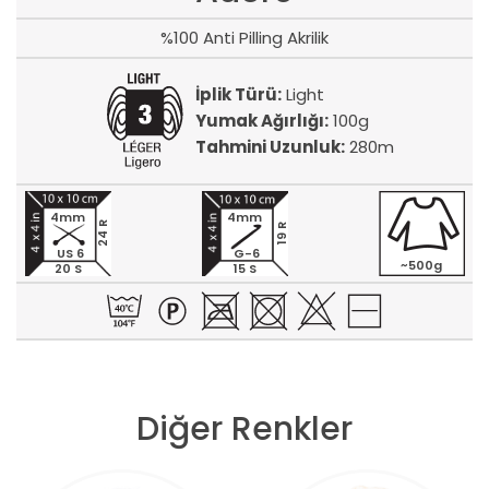
%100 Anti Pilling Akrilik
İplik Türü:
Light
Yumak Ağırlığı:
100g
Tahmini Uzunluk:
280m
4mm
4mm
24 R
19 R
US 6
G-6
~500g
20 S
15 S
Diğer Renkler