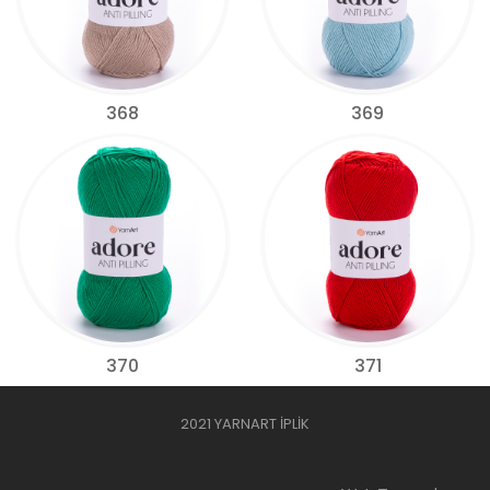
368
369
370
371
2021 YARNART İPLİK