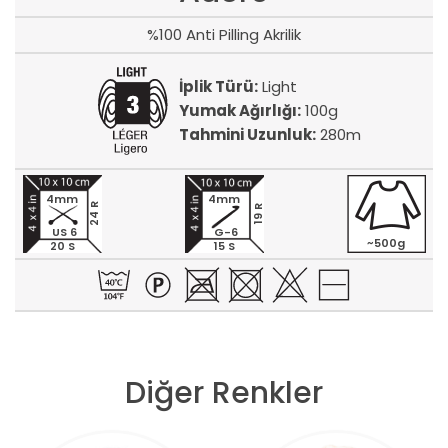
%100 Anti Pilling Akrilik
İplik Türü:
Light
Yumak Ağırlığı:
100g
Tahmini Uzunluk:
280m
4mm
4mm
24 R
19 R
US 6
G-6
~500g
20 S
15 S
Diğer Renkler