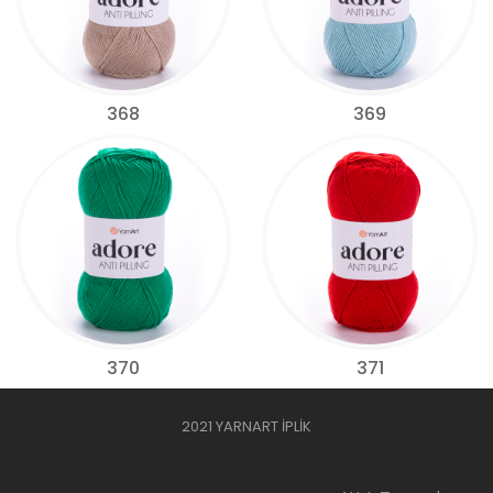
368
369
370
371
2021 YARNART İPLİK