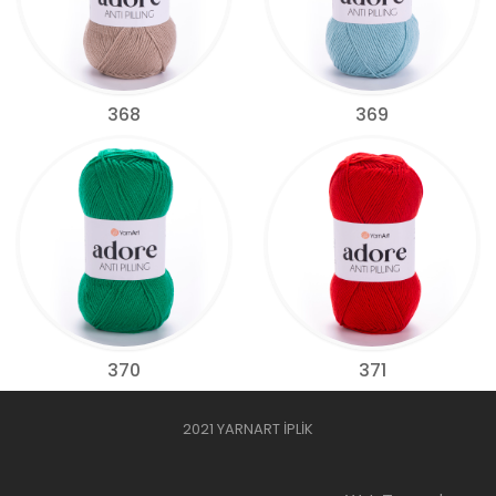
368
369
370
371
2021 YARNART İPLİK