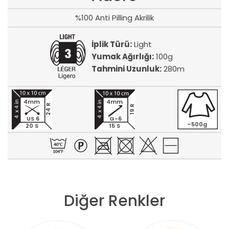
%100 Anti Pilling Akrilik
İplik Türü:
Light
Yumak Ağırlığı:
100g
Tahmini Uzunluk:
280m
4mm
4mm
24 R
19 R
US 6
G-6
~500g
20 S
15 S
Diğer Renkler