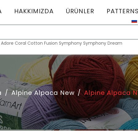
A
HAKKIMIZDA
ÜRÜNLER
PATTERN
:
Adore
Coral
Cotton Fusion
Symphony
Symphony Dream
a
/
Alpine Alpaca New
/
Alpine Alpaca 