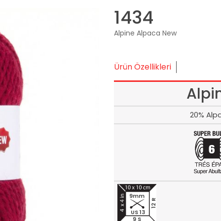
1434
Alpine Alpaca New
Ürün Özellikleri
Alpi
20% Alpa
9mm
12 R
US 13
9 S