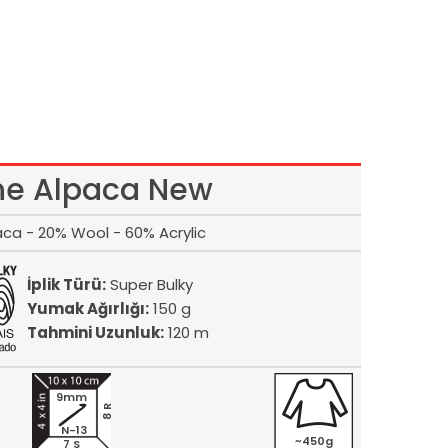
ne Alpaca New
ca - 20% Wool - 60% Acrylic
İplik Türü:
Super Bulky
Yumak Ağırlığı:
150 g
Tahmini Uzunluk:
120 m
9mm
8 R
N-13
~450g
7 S