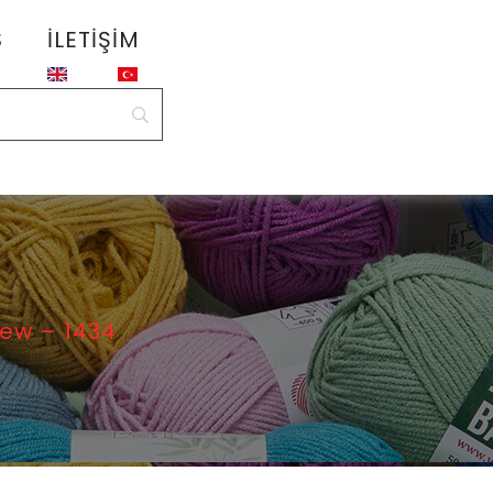
S
İLETIŞIM
New – 1434