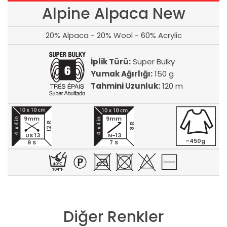
Alpine Alpaca New
20% Alpaca - 20% Wool - 60% Acrylic
İplik Türü:
Super Bulky
Yumak Ağırlığı:
150 g
Tahmini Uzunluk:
120 m
9mm
9mm
12 R
8 R
US 13
N-13
~450g
9 S
7 S
Diğer Renkler