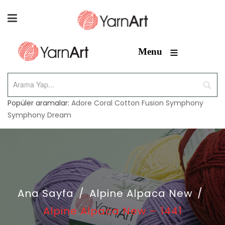
≡
Menu
Popüler aramalar:
Adore
Coral
Cotton Fusion
Symphony
Symphony Dream
Ana Sayfa
/
Alpine Alpaca New
/
Alpine Alpaca New – 1441