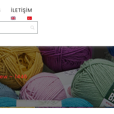
S
İLETIŞIM
New – 1446