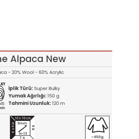
ne Alpaca New
ca - 20% Wool - 60% Acrylic
İplik Türü:
Super Bulky
Yumak Ağırlığı:
150 g
Tahmini Uzunluk:
120 m
9mm
8 R
N-13
~450g
7 S