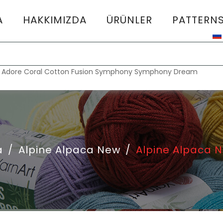
A
HAKKIMIZDA
ÜRÜNLER
PATTERN
:
Adore
Coral
Cotton Fusion
Symphony
Symphony Dream
a
/
Alpine Alpaca New
/
Alpine Alpaca 