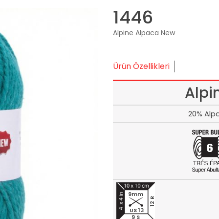
1446
Alpine Alpaca New
Ürün Özellikleri
Alpi
20% Alpa
9mm
12 R
US 13
9 S