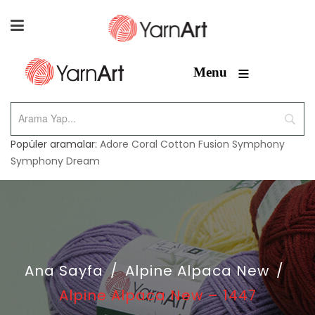
≡
Menu
Popüler aramalar:
Adore
Coral
Cotton Fusion
Symphony
Symphony Dream
Ana Sayfa
/
Alpine Alpaca New
/
Alpine Alpaca New – 1447