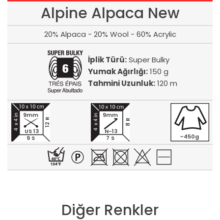
Alpine Alpaca New
20% Alpaca - 20% Wool - 60% Acrylic
İplik Türü:
Super Bulky
Yumak Ağırlığı:
150 g
Tahmini Uzunluk:
120 m
9mm
9mm
12 R
8 R
US 13
N-13
~450g
9 S
7 S
Diğer Renkler