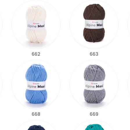
662
663
668
669