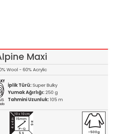
Alpine Maxi
0% Wool - 60% Acrylic
İplik Türü:
Super Bulky
Yumak Ağırlığı:
250 g
Tahmini Uzunluk:
105 m
15mm
9 R
P-Q
~500g
5 S