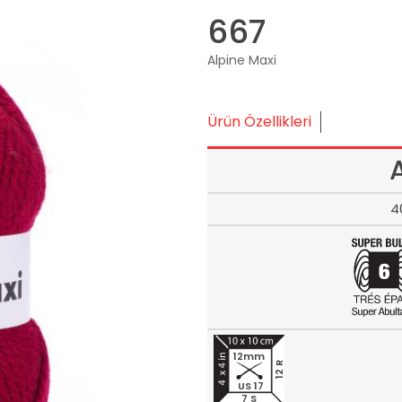
667
Alpine Maxi
Ürün Özellikleri
4
12mm
12 R
US 17
7 S