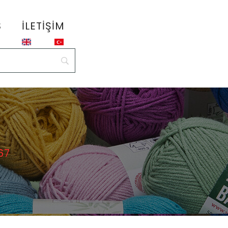
S
İLETIŞIM
67