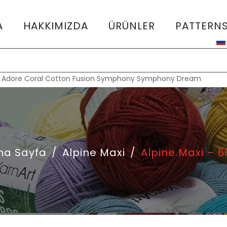
A
HAKKIMIZDA
ÜRÜNLER
PATTERN
:
Adore
Coral
Cotton Fusion
Symphony
Symphony Dream
na Sayfa
/
Alpine Maxi
/
Alpine Maxi – 6