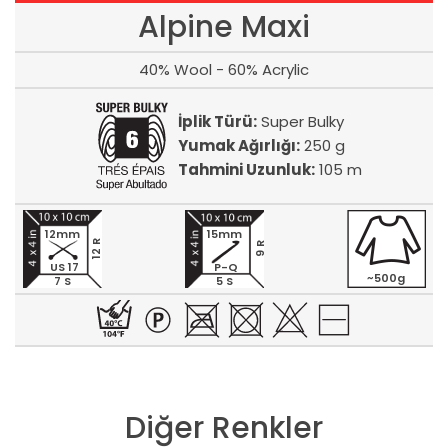
Alpine Maxi
40% Wool - 60% Acrylic
İplik Türü:
Super Bulky
Yumak Ağırlığı:
250 g
Tahmini Uzunluk:
105 m
12mm
15mm
12 R
9 R
US 17
P-Q
~500g
7 S
5 S
Diğer Renkler