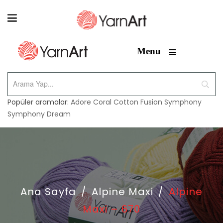
≡
Menu
Popüler aramalar:
Adore
Coral
Cotton Fusion
Symphony
Symphony Dream
Ana Sayfa
/
Alpine Maxi
/
Alpine
Maxi – 670