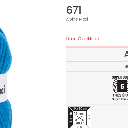
671
Alpine Maxi
Ürün Özellikleri
4
12mm
12 R
US 17
7 S