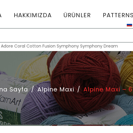
A
HAKKIMIZDA
ÜRÜNLER
PATTERN
:
Adore
Coral
Cotton Fusion
Symphony
Symphony Dream
na Sayfa
/
Alpine Maxi
/
Alpine Maxi – 6