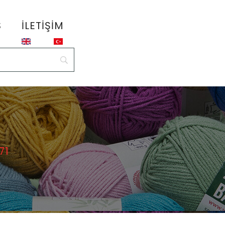
S
İLETIŞIM
71