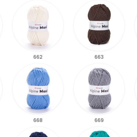
662
663
668
669