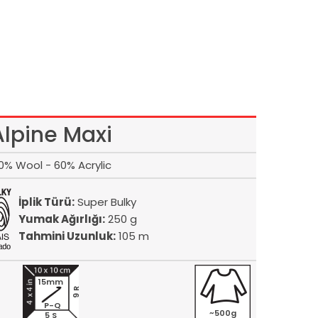
Alpine Maxi
0% Wool - 60% Acrylic
İplik Türü:
Super Bulky
Yumak Ağırlığı:
250 g
Tahmini Uzunluk:
105 m
15mm
9 R
P-Q
~500g
5 S