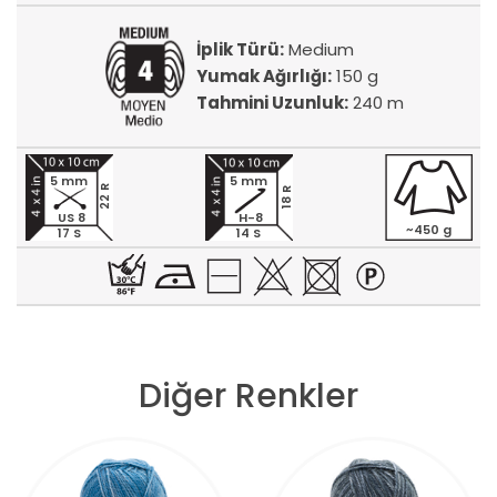
İplik Türü:
Medium
Yumak Ağırlığı:
150 g
Tahmini Uzunluk:
240 m
5 mm
5 mm
22 R
18 R
US 8
H-8
~450 g
17 S
14 S
Diğer Renkler