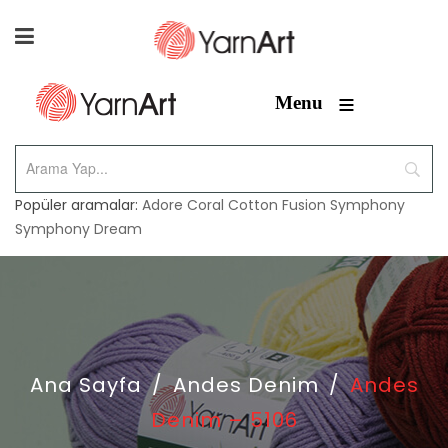
≡
Menu
Popüler aramalar:
Adore
Coral
Cotton Fusion
Symphony
Symphony Dream
Ana Sayfa
/
Andes Denim
/
Andes
Denim – 5106