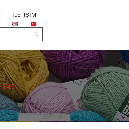
S
İLETIŞIM
– 845