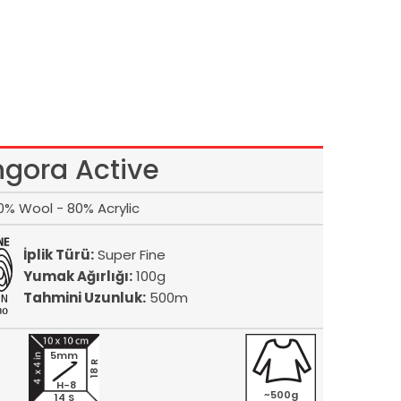
gora Active
0% Wool - 80% Acrylic
İplik Türü:
Super Fine
Yumak Ağırlığı:
100g
Tahmini Uzunluk:
500m
5mm
18 R
H-8
~500g
14 S