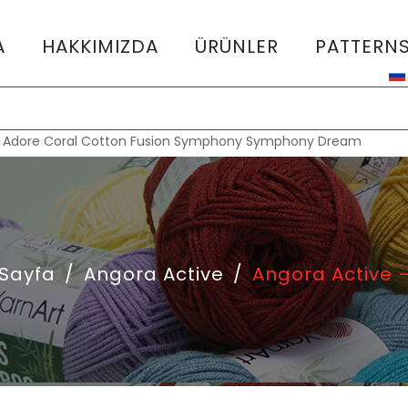
A
HAKKIMIZDA
ÜRÜNLER
PATTERN
:
Adore
Coral
Cotton Fusion
Symphony
Symphony Dream
Sayfa
/
Angora Active
/
Angora Active 