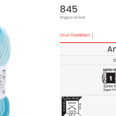
845
Angora Active
Ürün Özellikleri
An
2
4mm
24 R
US 6
20 S