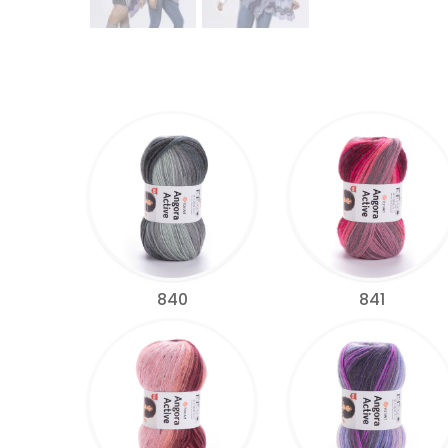
840
841