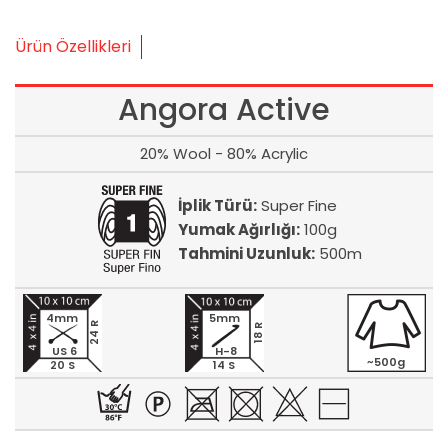
Ürün Özellikleri
Angora Active
20% Wool - 80% Acrylic
İplik Türü:
Super Fine
Yumak Ağırlığı:
100g
Tahmini Uzunluk:
500m
4mm
5mm
24 R
18 R
US 6
H-8
~500g
20 S
14 S