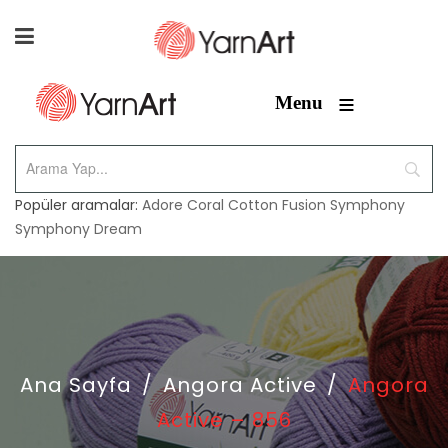
≡
Menu
Popüler aramalar:
Adore
Coral
Cotton Fusion
Symphony
Symphony Dream
Ana Sayfa
/
Angora Active
/
Angora
Active – 856