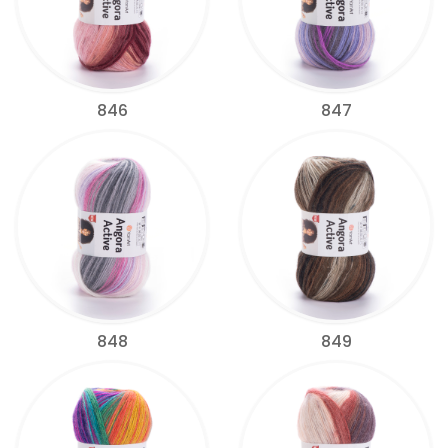
846
847
848
849