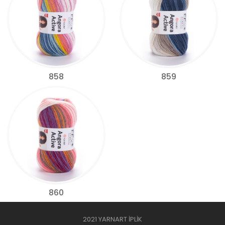
858
859
860
2021 YARNART İPLİK