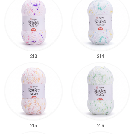
213
214
215
216