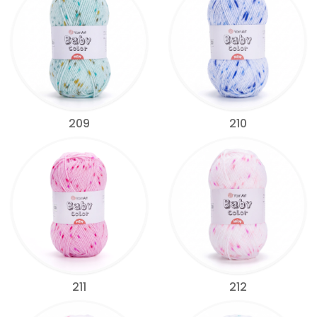
209
210
211
212