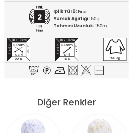
İplik Türü:
Fine
Yumak Ağırlığı:
50g
Tahmini Uzunluk:
150m
3,5mm
3,5mm
30 R
22 R
US 4
E-4
~500g
22 S
16 S
Diğer Renkler