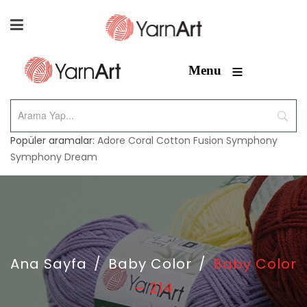
≡
Menu
Popüler aramalar:
Adore
Coral
Cotton Fusion
Symphony
Symphony Dream
Ana Sayfa
/
Baby Color
/
Baby Color
– 214