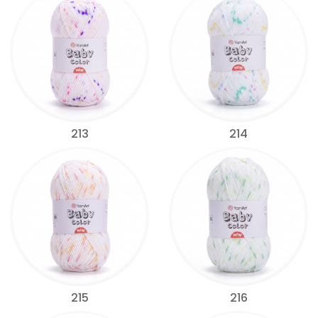
213
214
215
216