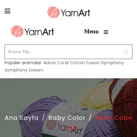
≡
Menu
Popüler aramalar:
Adore
Coral
Cotton Fusion
Symphony
Symphony Dream
Ana Sayfa
/
Baby Color
/
Baby Color
– 215