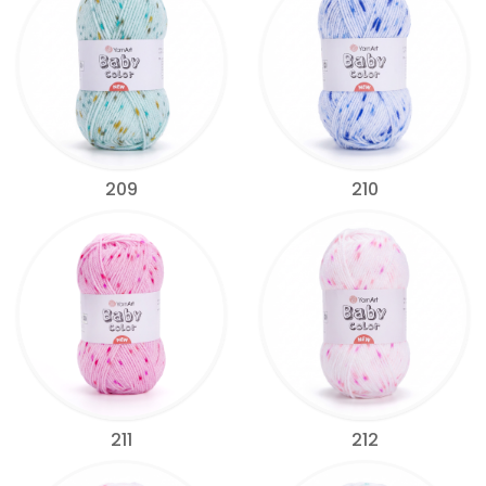
209
210
211
212