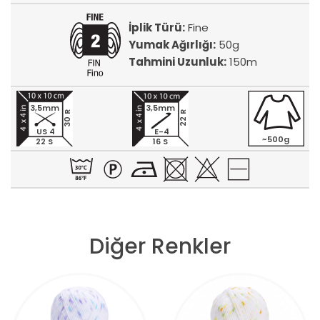
İplik Türü:
Fine
Yumak Ağırlığı:
50g
Tahmini Uzunluk:
150m
3,5mm
3,5mm
30 R
22 R
US 4
E-4
~500g
22 S
16 S
Diğer Renkler