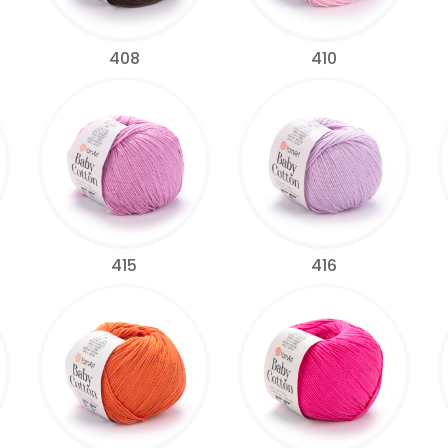
408
410
415
416