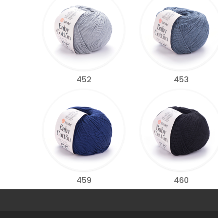
452
453
459
460