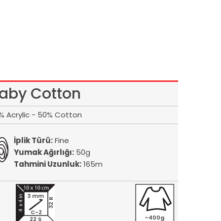
aby Cotton
% Acrylic - 50% Cotton
İplik Türü:
Fine
Yumak Ağırlığı:
50g
Tahmini Uzunluk:
165m
3 mm
32 R
C-2
~400g
22 S