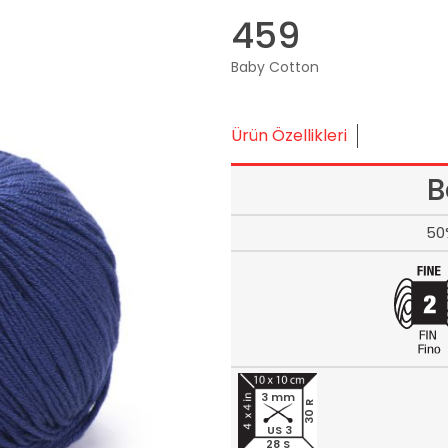
459
Baby Cotton
Ürün Özellikleri
B
50
3 mm
30 R
US 3
28 S