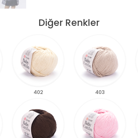
Diğer Renkler
402
403