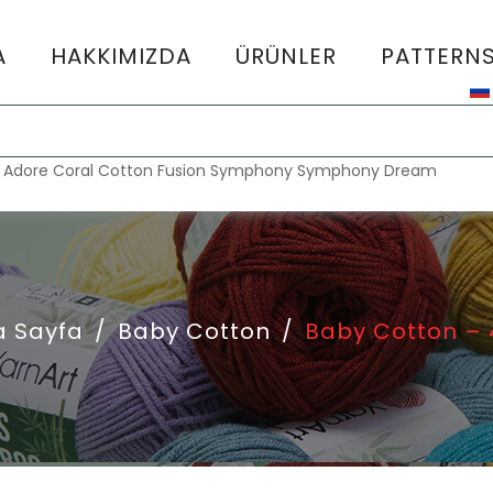
A
HAKKIMIZDA
ÜRÜNLER
PATTERN
:
Adore
Coral
Cotton Fusion
Symphony
Symphony Dream
a Sayfa
/
Baby Cotton
/
Baby Cotton – 