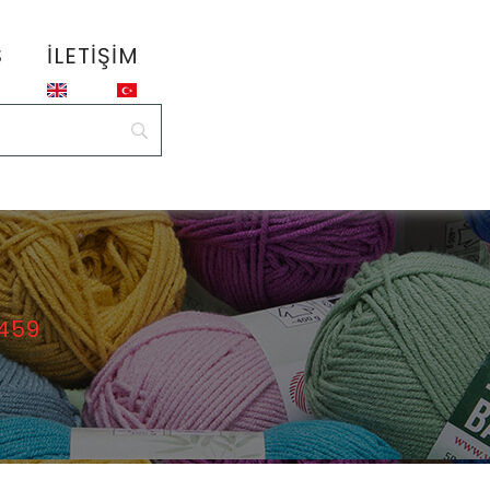
S
İLETIŞIM
459