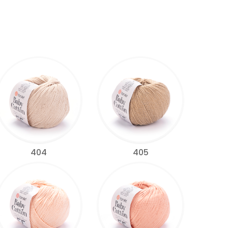
404
405