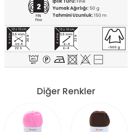
İplik Türü:
Fine
Yumak Ağırlığı:
50 g
Tahmini Uzunluk:
150 m
3,5 mm
3,5 mm
30 R
22 R
US 4
E-4
~500 g
22 S
E-4
Diğer Renkler