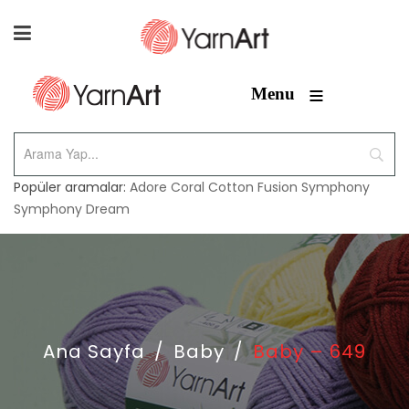
≡
Menu
Popüler aramalar:
Adore
Coral
Cotton Fusion
Symphony
Symphony Dream
Ana Sayfa
/
Baby
/
Baby – 649