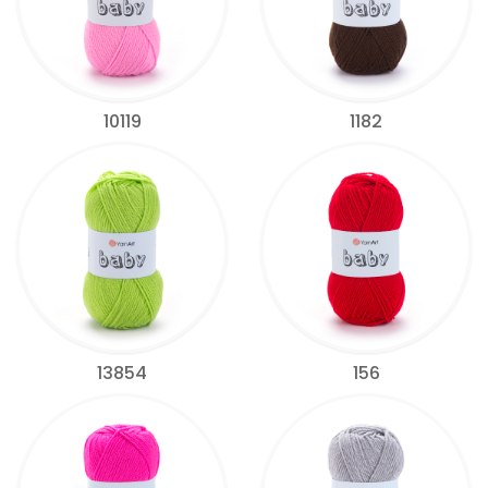
10119
1182
13854
156