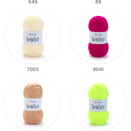
649
69
7003
8041