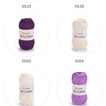
5529
5535
5550
6194