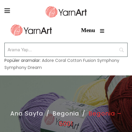
≡
Menu
Popüler aramalar:
Adore
Coral
Cotton Fusion
Symphony
Symphony Dream
Ana Sayfa
/
Begonia
/
Begonia –
5001