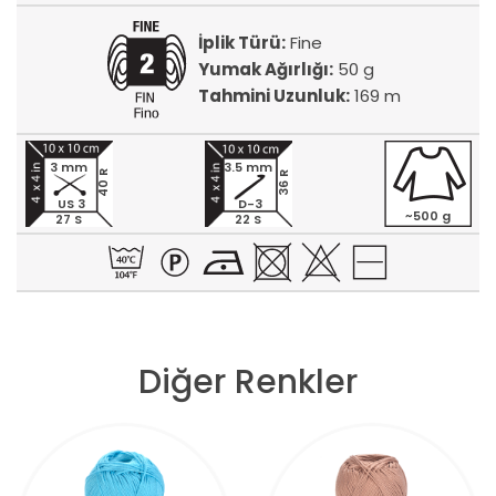
İplik Türü:
Fine
Yumak Ağırlığı:
50 g
Tahmini Uzunluk:
169 m
3 mm
3.5 mm
40 R
36 R
US 3
D-3
~500 g
27 S
22 S
Diğer Renkler