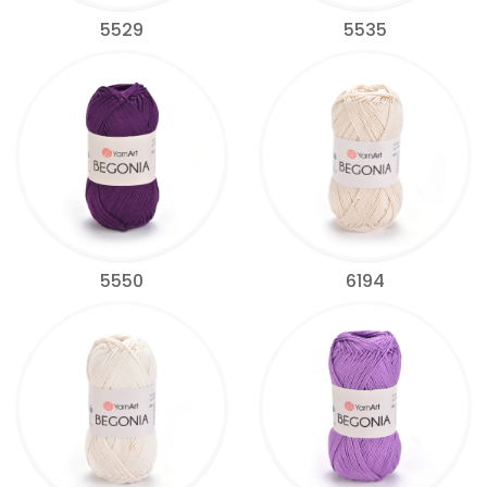
5529
5535
5550
6194