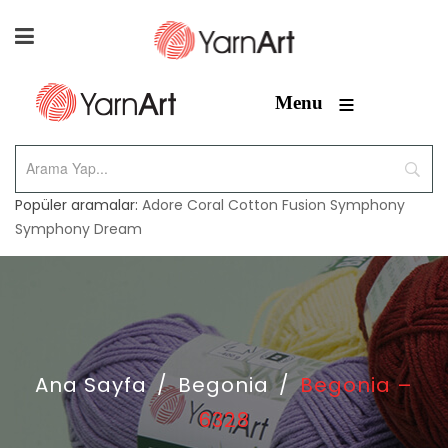
≡
Menu
Popüler aramalar:
Adore
Coral
Cotton Fusion
Symphony
Symphony Dream
Ana Sayfa
/
Begonia
/
Begonia –
6328