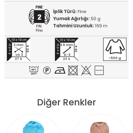
İplik Türü:
Fine
Yumak Ağırlığı:
50 g
Tahmini Uzunluk:
169 m
3 mm
3.5 mm
40 R
36 R
US 3
D-3
~500 g
27 S
22 S
Diğer Renkler