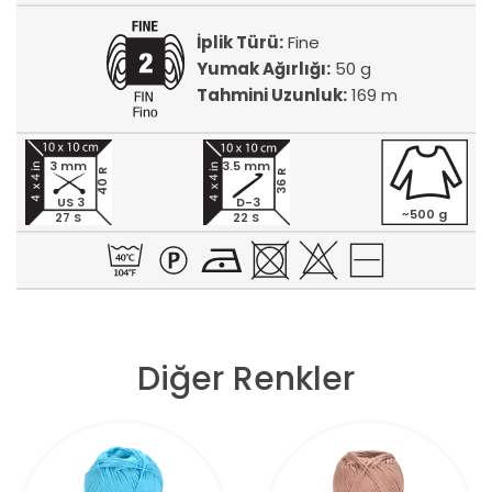
İplik Türü:
Fine
Yumak Ağırlığı:
50 g
Tahmini Uzunluk:
169 m
3 mm
3.5 mm
40 R
36 R
US 3
D-3
~500 g
27 S
22 S
Diğer Renkler