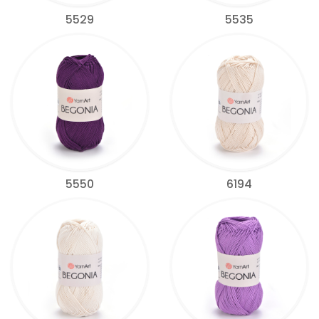
5529
5535
5550
6194