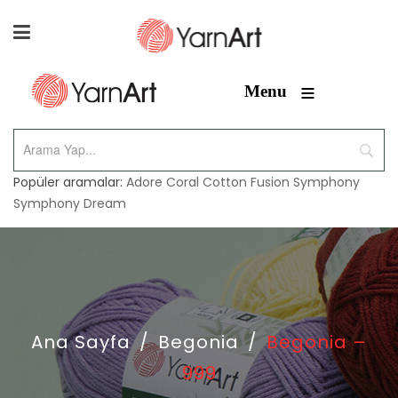
≡
Menu
Popüler aramalar:
Adore
Coral
Cotton Fusion
Symphony
Symphony Dream
Ana Sayfa
/
Begonia
/
Begonia –
999