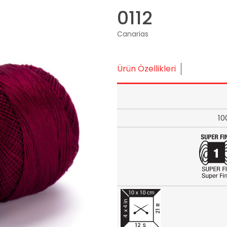
0112
Canarias
Ürün Özellikleri
10
21 R
12 S