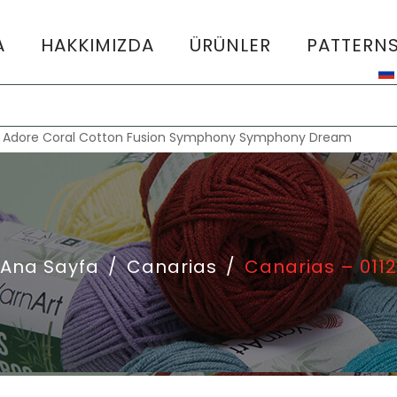
A
HAKKIMIZDA
ÜRÜNLER
PATTERN
:
Adore
Coral
Cotton Fusion
Symphony
Symphony Dream
Ana Sayfa
/
Canarias
/
Canarias – 0112