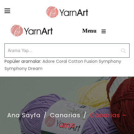
≡
Menu
Popüler aramalar:
Adore
Coral
Cotton Fusion
Symphony
Symphony Dream
Ana Sayfa
/
Canarias
/
Canarias –
4939