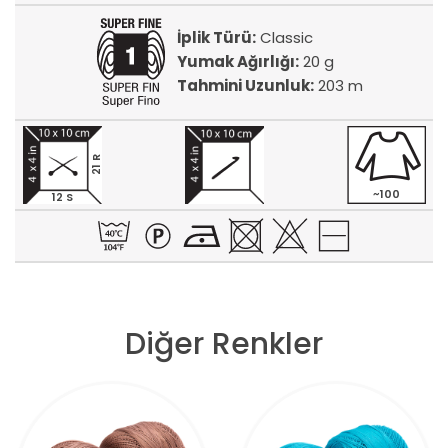
İplik Türü:
Classic
Yumak Ağırlığı:
20 g
Tahmini Uzunluk:
203 m
21 R
~100
12 S
Diğer Renkler