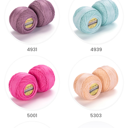
4931
4939
5001
5303