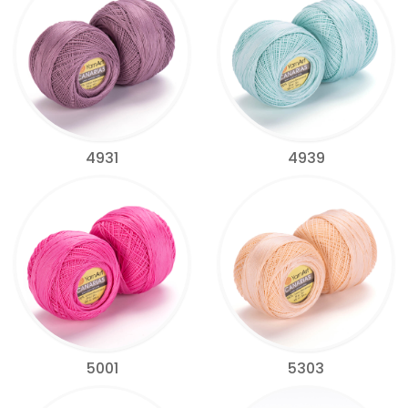
4931
4939
5001
5303