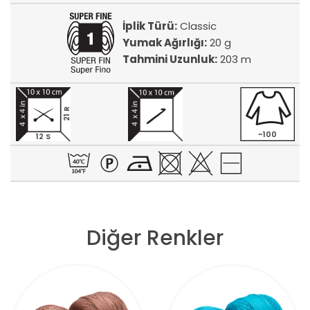
İplik Türü:
Classic
Yumak Ağırlığı:
20 g
Tahmini Uzunluk:
203 m
21 R
~100
12 S
Diğer Renkler