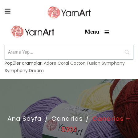
≡
Menu
Popüler aramalar:
Adore
Coral
Cotton Fusion
Symphony
Symphony Dream
Ana Sayfa
/
Canarias
/
Canarias –
5303