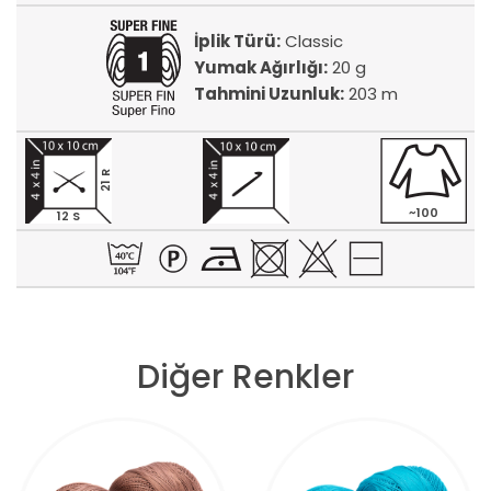
İplik Türü:
Classic
Yumak Ağırlığı:
20 g
Tahmini Uzunluk:
203 m
21 R
~100
12 S
Diğer Renkler