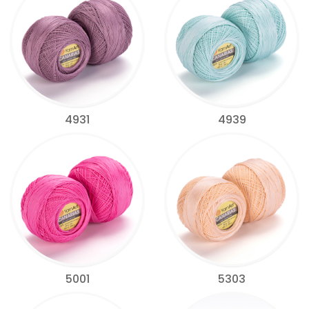
4931
4939
5001
5303