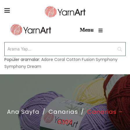
≡
Menu
Popüler aramalar:
Adore
Coral
Cotton Fusion
Symphony
Symphony Dream
Ana Sayfa
/
Canarias
/
Canarias –
6309