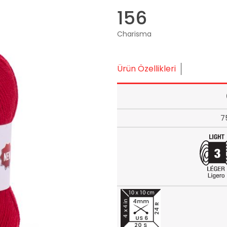
156
Charisma
Ürün Özellikleri
7
4mm
24 R
US 6
20 S