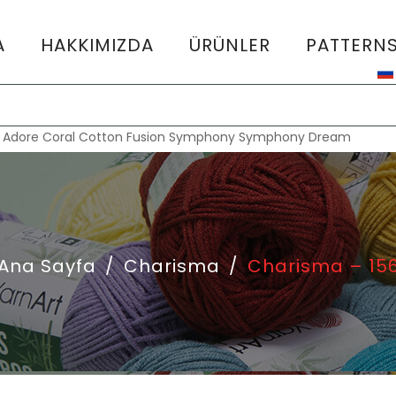
A
HAKKIMIZDA
ÜRÜNLER
PATTERN
:
Adore
Coral
Cotton Fusion
Symphony
Symphony Dream
Ana Sayfa
/
Charisma
/
Charisma – 15