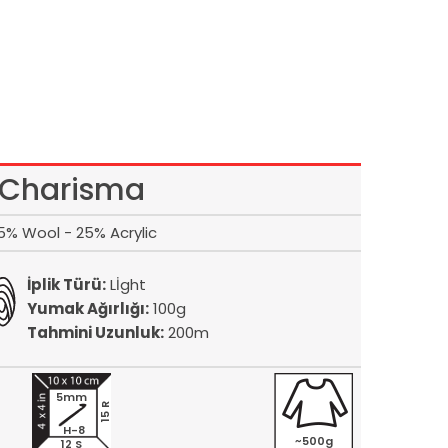
Charisma
5% Wool - 25% Acrylic
İplik Türü:
Lİght
Yumak Ağırlığı:
100g
Tahmini Uzunluk:
200m
5mm
15 R
H-8
~500g
12 S