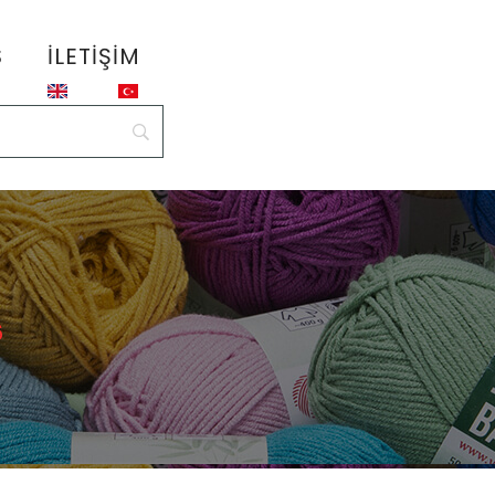
S
İLETIŞIM
6