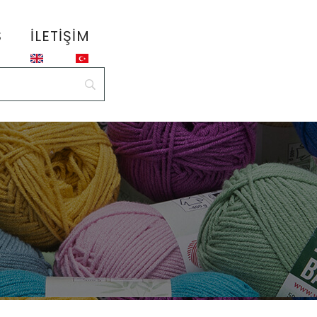
S
İLETIŞIM
1