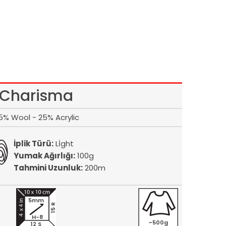
Charisma
5% Wool - 25% Acrylic
İplik Türü:
Lİght
Yumak Ağırlığı:
100g
Tahmini Uzunluk:
200m
5mm
15 R
H-8
~500g
12 S