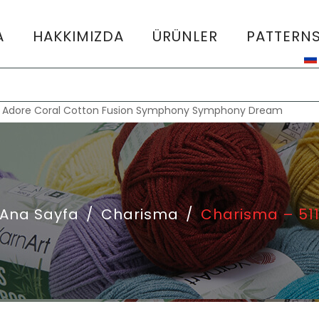
A
HAKKIMIZDA
ÜRÜNLER
PATTERN
:
Adore
Coral
Cotton Fusion
Symphony
Symphony Dream
Ana Sayfa
/
Charisma
/
Charisma – 51