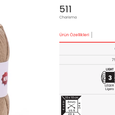
511
Charisma
Ürün Özellikleri
7
4mm
24 R
US 6
20 S