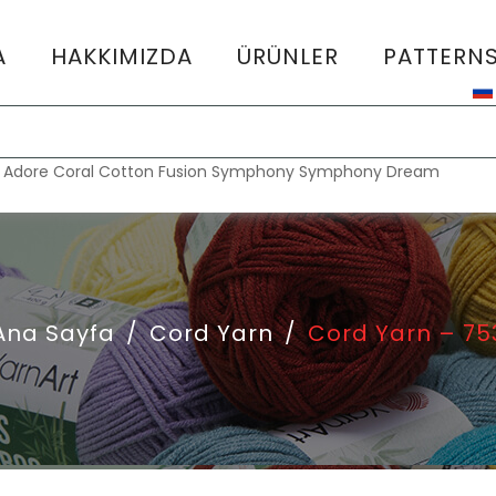
A
HAKKIMIZDA
ÜRÜNLER
PATTERN
:
Adore
Coral
Cotton Fusion
Symphony
Symphony Dream
Ana Sayfa
/
Cord Yarn
/
Cord Yarn – 75