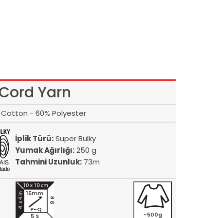
Cord Yarn
Cotton - 60% Polyester
İplik Türü:
Super Bulky
Yumak Ağırlığı:
250 g
Tahmini Uzunluk:
73m
15mm
9 R
P-Q
~500g
5 S