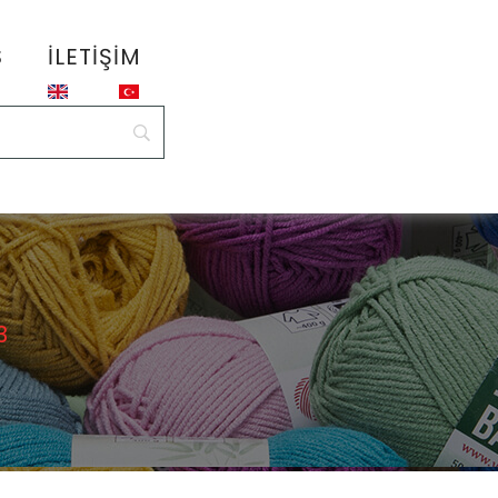
S
İLETIŞIM
3