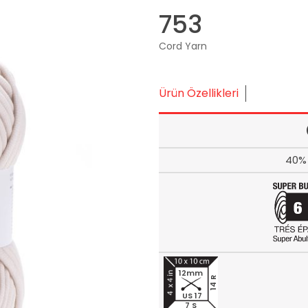
753
Cord Yarn
Ürün Özellikleri
40% 
12mm
14 R
US 17
7 S