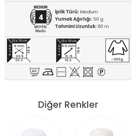
İplik Türü:
Medium
Yumak Ağırlığı:
50 g
Tahmini Uzunluk:
80 m
4 mm
4.5 mm
26 R
18 R
US 6
G-6
~300g
20 S
15 S
Diğer Renkler