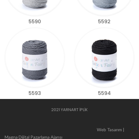
5590
5592
5593
5594
2021 YARNART İPLİK
Web Tasarım |
Magna Dijital Pazarlama Ajansı