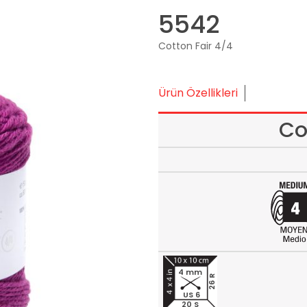
5542
Cotton Fair 4/4
Ürün Özellikleri
Co
4 mm
26 R
US 6
20 S