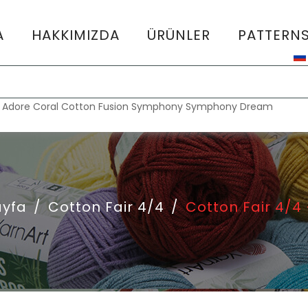
A
HAKKIMIZDA
ÜRÜNLER
PATTERN
:
Adore
Coral
Cotton Fusion
Symphony
Symphony Dream
ayfa
/
Cotton Fair 4/4
/
Cotton Fair 4/4