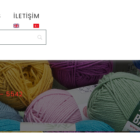
S
İLETIŞIM
 – 5542