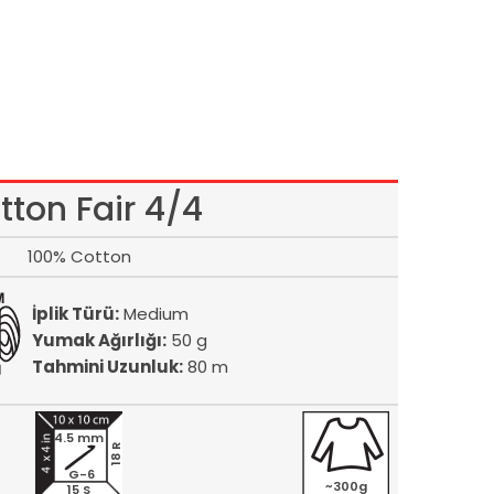
tton Fair 4/4
100% Cotton
İplik Türü:
Medium
Yumak Ağırlığı:
50 g
Tahmini Uzunluk:
80 m
4.5 mm
18 R
G-6
~300g
15 S