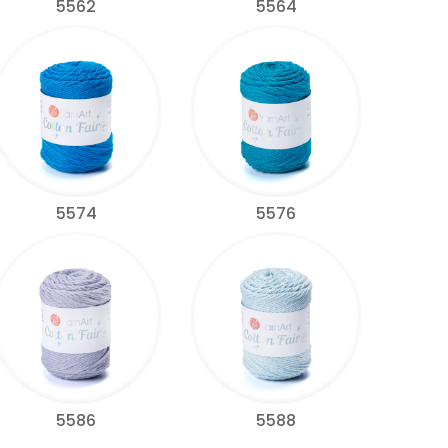
5562
5564
5574
5576
5586
5588