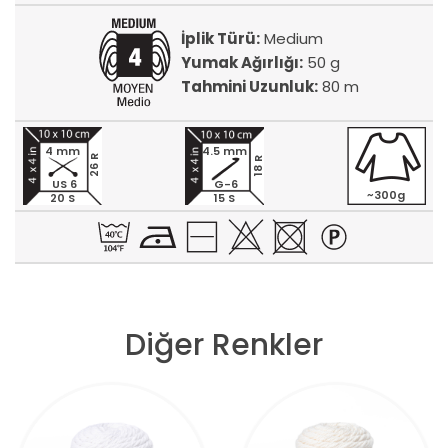
İplik Türü:
Medium
Yumak Ağırlığı:
50 g
Tahmini Uzunluk:
80 m
4 mm
4.5 mm
26 R
18 R
US 6
G-6
~300g
20 S
15 S
Diğer Renkler