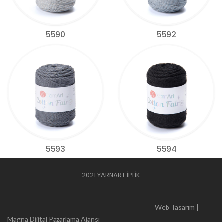
5590
5592
5593
5594
2021 YARNART İPLİK
Web Tasarım |
Magna Dijital Pazarlama Ajansı